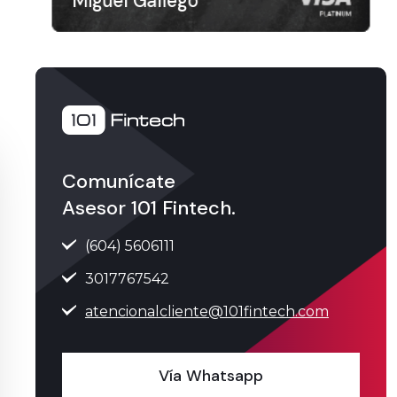
Miguel Gallego
Comunícate
Asesor 101 Fintech.
(604) 5606111
3017767542
atencionalcliente@101fintech.com
Vía Whatsapp